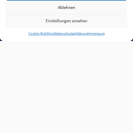
Ablehnen
Einstellungen ansehen
Anmelden
Cookie-Richtlinie
Datenschutzerklärung
Impressum
Jobs
Partner
FAQ
Quellen
Qualitätssicherung
WLO Beirat
Kontakt
Impressum
Datenschutz
Plug-in
Cookie-Richtlinie (EU)
Unsere Inhalte stehen
unter der Lizenz
CC BY
4.0
.
Für Inhalte von Partnern
achten Sie bitte auf die
Lizenzbedingungen der
verlinkten Webseiten.