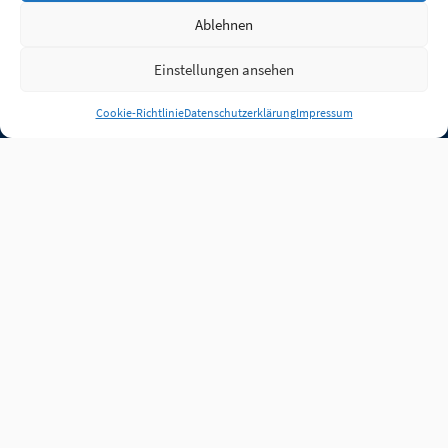
Ablehnen
Einstellungen ansehen
Anmelden
Cookie-Richtlinie
Datenschutzerklärung
Impressum
Jobs
Partner
FAQ
Quellen
Qualitätssicherung
WLO Beirat
Kontakt
Impressum
Datenschutz
Plug-in
Cookie-Richtlinie (EU)
Unsere Inhalte stehen
unter der Lizenz
CC BY
4.0
.
Für Inhalte von Partnern
achten Sie bitte auf die
Lizenzbedingungen der
verlinkten Webseiten.