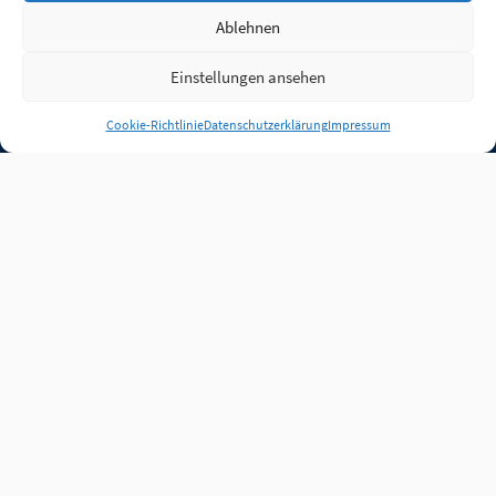
Ablehnen
Einstellungen ansehen
Anmelden
Cookie-Richtlinie
Datenschutzerklärung
Impressum
Jobs
Partner
FAQ
Quellen
Qualitätssicherung
WLO Beirat
Kontakt
Impressum
Datenschutz
Plug-in
Cookie-Richtlinie (EU)
Unsere Inhalte stehen
unter der Lizenz
CC BY
4.0
.
Für Inhalte von Partnern
achten Sie bitte auf die
Lizenzbedingungen der
verlinkten Webseiten.