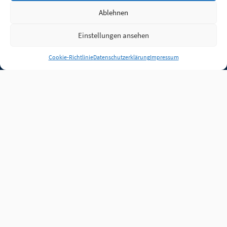
Ablehnen
Einstellungen ansehen
Anmelden
Cookie-Richtlinie
Datenschutzerklärung
Impressum
Jobs
Partner
FAQ
Quellen
Qualitätssicherung
WLO Beirat
Kontakt
Impressum
Datenschutz
Plug-in
Cookie-Richtlinie (EU)
Unsere Inhalte stehen
unter der Lizenz
CC BY
4.0
.
Für Inhalte von Partnern
achten Sie bitte auf die
Lizenzbedingungen der
verlinkten Webseiten.