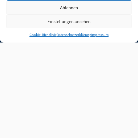
Ablehnen
Einstellungen ansehen
Anmelden
Cookie-Richtlinie
Datenschutzerklärung
Impressum
Jobs
Partner
FAQ
Quellen
Qualitätssicherung
WLO Beirat
Kontakt
Impressum
Datenschutz
Plug-in
Cookie-Richtlinie (EU)
Unsere Inhalte stehen
unter der Lizenz
CC BY
4.0
.
Für Inhalte von Partnern
achten Sie bitte auf die
Lizenzbedingungen der
verlinkten Webseiten.