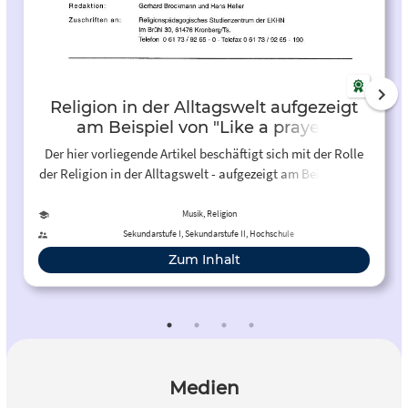
Religion in der Alltagswelt aufgezeigt
am Beispiel von "Like a prayer"
(Madonna)
Der hier vorliegende Artikel beschäftigt sich mit der Rolle
der Religion in der Alltagswelt - aufgezeigt am Beispiel von
Madonnas Lied "Like a prayer". Der Aufsatz wurde
veröffentlicht in den "Schöneberger Heften",
Musik, Religion
herausgegeben vom Religionspädagogischen Amt und
Sekundarstufe I, Sekundarstufe II, Hochschule
Religionspädagogischen Studienzentrum der
Zum Inhalt
Evangelischen Kirche in Hessen und Nassau. Für den
Musikunterricht eignet er sich eher als
Hintergrundinformation für die Lehrkräfte zur
Unterrichtsvorbereitung und ggf. auch für Schülerinnen
und Schüler zur Vertiefung der Auseinandersetzung mit
dem o.g. Lied.
Medien