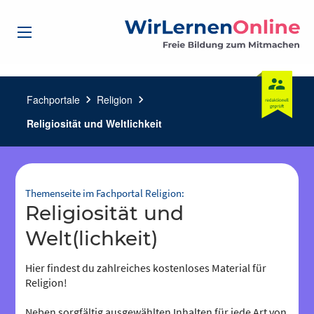
Fachportale
chevron_right
Religion
chevron_right
Religiosität und Weltlichkeit
Themenseite im Fachportal Religion:
Religiosität und
Welt(lichkeit)
Hier findest du zahlreiches kostenloses Material für
Religion!
Neben sorgfältig ausgewählten Inhalten für jede Art von