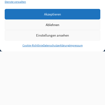
Dienste verwalten
Akzeptieren
Ablehnen
Einstellungen ansehen
Anmelden
Cookie-Richtlinie
Datenschutzerklärung
Impressum
Jobs
Partner
FAQ
Quellen
Qualitätssicherung
WLO Beirat
Kontakt
Impressum
Datenschutz
Plug-in
Cookie-Richtlinie (EU)
Unsere Inhalte stehen
unter der Lizenz
CC BY
4.0
.