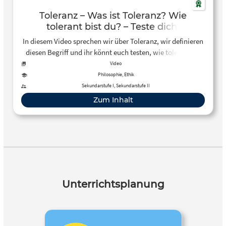
Toleranz – Was ist Toleranz? Wie
tolerant bist du? – Teste dich!
In diesem Video sprechen wir über Toleranz, wir definieren
diesen Begriff und ihr könnt euch testen, wie tolerant ihr
seid! Viel Spaß!
Video
Philosophie, Ethik
Sekundarstufe I, Sekundarstufe II
Zum Inhalt
Unterrichtsplanung