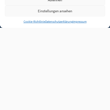
Einstellungen ansehen
Anmelden
Cookie-Richtlinie
Datenschutzerklärung
Impressum
Jobs
Partner
FAQ
Quellen
Qualitätssicherung
WLO Beirat
Kontakt
Impressum
Datenschutz
Plug-in
Cookie-Richtlinie (EU)
Unsere Inhalte stehen
unter der Lizenz
CC BY
4.0
.
Für Inhalte von Partnern
achten Sie bitte auf die
Lizenzbedingungen der
verlinkten Webseiten.