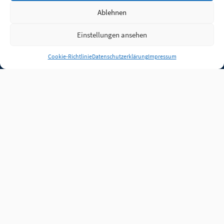
Ablehnen
Einstellungen ansehen
Anmelden
Cookie-Richtlinie
Datenschutzerklärung
Impressum
Jobs
Partner
FAQ
Quellen
Qualitätssicherung
WLO Beirat
Kontakt
Impressum
Datenschutz
Plug-in
Cookie-Richtlinie (EU)
Unsere Inhalte stehen
unter der Lizenz
CC BY
4.0
.
Für Inhalte von Partnern
achten Sie bitte auf die
Lizenzbedingungen der
verlinkten Webseiten.