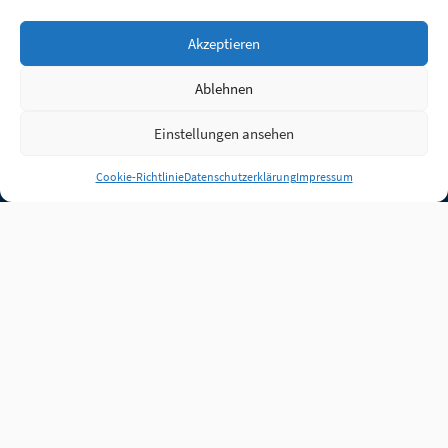
Akzeptieren
Ablehnen
Einstellungen ansehen
Anmelden
Cookie-Richtlinie
Datenschutzerklärung
Impressum
Jobs
Partner
FAQ
Quellen
Qualitätssicherung
WLO Beirat
Kontakt
Impressum
Datenschutz
Plug-in
Cookie-Richtlinie (EU)
Unsere Inhalte stehen
unter der Lizenz
CC BY
4.0
.
Für Inhalte von Partnern