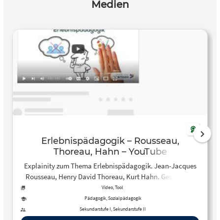
Medien
Erlebnispädagogik – Rousseau,
Thoreau, Hahn – YouTube
Explainity zum Thema Erlebnispädagogik. Jean-Jacques
Rousseau, Henry David Thoreau, Kurt Hahn. Geschichte
der Erlebnispädagogik, moderne Erlebnispädagogik.
Video, Tool
Pädagogik, Sozialpädagogik
Sekundarstufe I, Sekundarstufe II