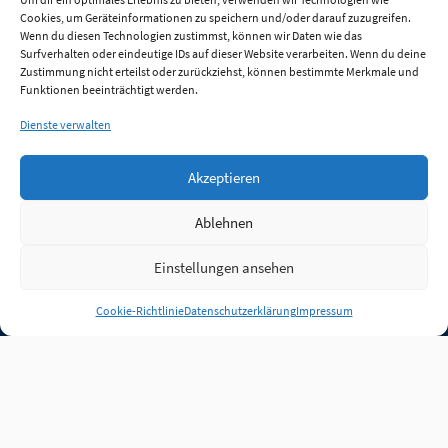
Cookies, um Geräteinformationen zu speichern und/oder darauf zuzugreifen.
Wenn du diesen Technologien zustimmst, können wir Daten wie das
Surfverhalten oder eindeutige IDs auf dieser Website verarbeiten. Wenn du deine
Zustimmung nicht erteilst oder zurückziehst, können bestimmte Merkmale und
Funktionen beeinträchtigt werden.
Dienste verwalten
Akzeptieren
Ablehnen
Einstellungen ansehen
Anmelden
Cookie-Richtlinie
Datenschutzerklärung
Impressum
Jobs
Partner
FAQ
Quellen
Qualitätssicherung
WLO Beirat
Kontakt
Impressum
Datenschutz
Plug-in