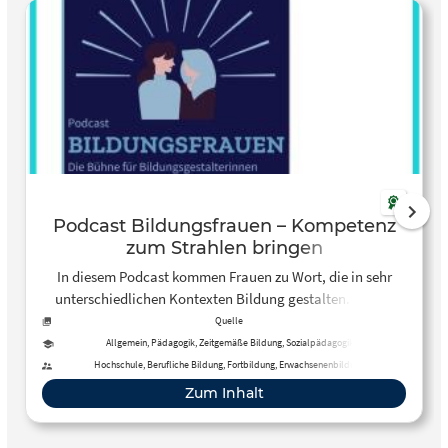
Podcast Bildungsfrauen – Kompetenz
zum Strahlen bringen
In diesem Podcast kommen Frauen zu Wort, die in sehr
unterschiedlichen Kontexten Bildung gestalten. Neben
Lehren und Begleiten werden auch die Gestaltung von
Quelle
Rahmenbedingungen und Strukturen sowie die eigene
Allgemein, Pädagogik, Zeitgemäße Bildung, Sozialpädagogik
Lernbiographie thematisiert.
Hochschule, Berufliche Bildung, Fortbildung, Erwachsenenbildung
Zum Inhalt