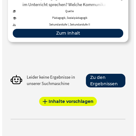
im Unterricht sprechen? Welche Kommunikation
gegenüber Kindern ist angemessen? Das aktuelle
Quelle
politische Geschehen beschäftigt uns auch im
Pädagogik, Sozialpädagogik
Pädagogikunterricht. Eine gute Orientierung kann die
Sekundarstufe I, Sekundarstufe II
Seite des Zentrum für Schulqualität und Lehrerbildung BW
Zum Inhalt
geben.
Leider keine Ergebnisse in
Zu den
unserer Suchmaschine
Ergebnissen
Inhalte vorschlagen