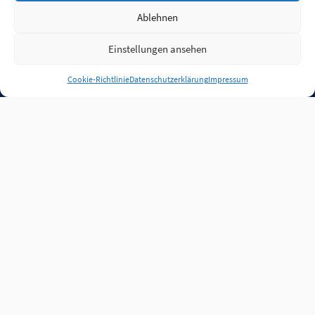
Ablehnen
Einstellungen ansehen
Anmelden
Cookie-Richtlinie
Datenschutzerklärung
Impressum
Jobs
Partner
FAQ
Quellen
Qualitätssicherung
WLO Beirat
Kontakt
Impressum
Datenschutz
Plug-in
Cookie-Richtlinie (EU)
Unsere Inhalte stehen
unter der Lizenz
CC BY
4.0
.
Für Inhalte von Partnern
achten Sie bitte auf die
Lizenzbedingungen der
verlinkten Webseiten.