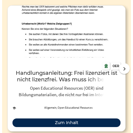
OER
Handlungsanleitung: Frei lizenziert ist
nicht lizenzfrei. Was muss ich bei der
Nutzung von Open Educational
Open Educational Resources (OER) sind
Resources (OER) beachten?
Bildungsmaterialien, die nicht nur frei im Internet zu
finden sind, sondern auch jedermann das Recht
einräumen, diese Inhalte weiterzuverwenden und
Allgemein, Open Educational Resources
weiterzugeben. Im Gegenzug müssen bestimmte Auflagen
bei der Weiterverwendung berücksichtigt werden. Der
Zum Inhalt
Artikel zeigt, welche konkreten Rechte man bei OER