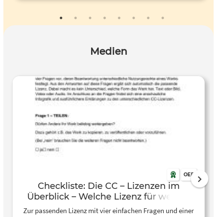
bekommt und welche Pflichten man dafür erfüllen muss.
Anhand eines Beispiels wird gezeigt, wie man ein Foto aus
dem Internet urheberrechtlich korrekt in die eigenen
Materialien übernehmen kann.
Medien
OER
Checkliste: Die CC – Lizenzen im
Überblick – Welche Lizenz für welche
Zwecke?
Zur passenden Lizenz mit vier einfachen Fragen und einer