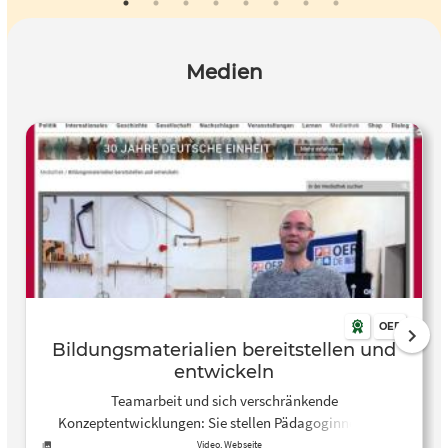
Medien
OER
Bildungsmaterialien bereitstellen und
entwickeln
Teamarbeit und sich verschränkende
Konzeptentwicklungen: Sie stellen Pädagoginnen und
Pädagogen immer wieder vor die Herausforderung,
Video, Webseite