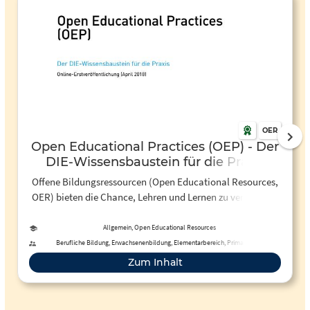
OER
Open Educational Practices (OEP) - Der
DIE-Wissensbaustein für die Praxis
Offene Bildungsressourcen (Open Educational Resources,
OER) bieten die Chance, Lehren und Lernen zu verbessern.
Auch als Lehrender kann man durch die Öffnung der
eigenen pädagogischen Praxis über das bloße Material
Allgemein, Open Educational Resources
hinaus profitieren. Dieser Wissensbaustein gibt Impulse
Berufliche Bildung, Erwachsenenbildung, Elementarbereich, Primarstufe,
Sekundarstufe I, Sekundarstufe II, Förderschule
dazu, indem er das Konzept der Offenen Bildungspraktiken
Zum Inhalt
(Open Educational Practices, OEP) bzw. der Offenen
Pädagogik (OP) vorstellt.