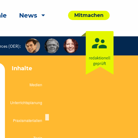
le
News
Mitmachen
rces (OER):
Inhalte