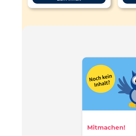
Poten
Modell
Or
Inst
OER-
I
Mitmachen!