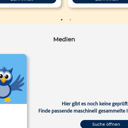
zial von OER zu entfalten. Das
 der „Communities of Practice“
bietet dabei eine nützliche
ientierung für Lehrende oder
itutionen für den Aufbau einer
Praxisgemeinschaft bzw. die
Medien
ntegration von OER in eine
bestehende Community.
Hier gibt es noch keine geprüft
Finde passende maschinell gesammelte In
Suche öffnen