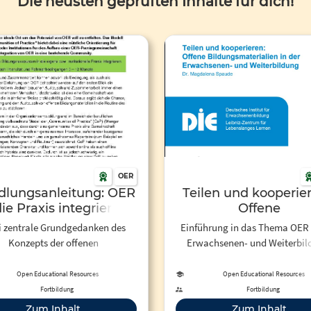
Die neusten geprüften Inhalte für dich!
OER
lungsanleitung: OER
Teilen und kooperier
die Praxis integrieren
Offene
Bildungsmaterialie
 zentrale Grundgedanken des
Einführung in das Thema OER 
der Erwachsenen- 
Konzepts der offenen
Erwachsenen- und Weiterbil
Weiterbildung
ngsmaterialien sind Austausch
nd Zusammenarbeit. Eine
Open Educational Resources
Open Educational Resources
einschaft von Praktikern ist
Fortbildung
Fortbildung
shalb der ideale Ort um das
Zum Inhalt
Zum Inhalt