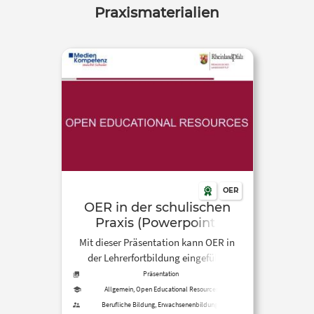
Praxismaterialien
OER
OER in der schulischen
Praxis (Powerpoint)
Mit dieser Präsentation kann OER in
der Lehrerfortbildung eingeführt
werden. Zunächst geht es um
Präsentation
Urheberrecht im schulischen Kontext,
Allgemein, Open Educational Resources
dann werden CC-Lizenzen erklärt. Im
Berufliche Bildung, Erwachsenenbildung,