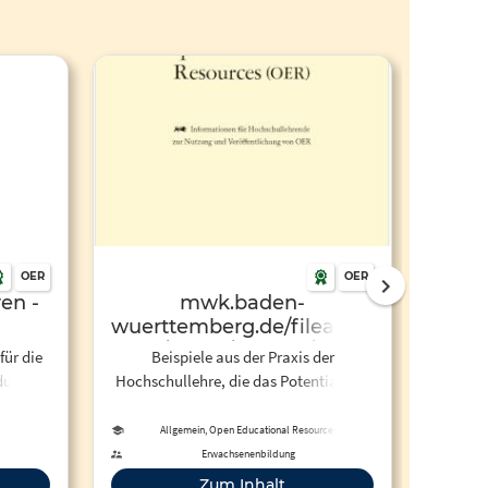
OER
OER
en -
mwk.baden-
Off
wuerttemberg.de/fileadmin/redaktio
Kno
n in
mwk/intern/dateien/publikationen/O
für die
Beispiele aus der Praxis der
Förder
und
dung.
Hochschullehre, die das Potential von
Op
OER im Hochschul- und Lehrkontext
aufzeigen.
Allgemein, Open Educational Resources
Erwachsenenbildung
Zum Inhalt