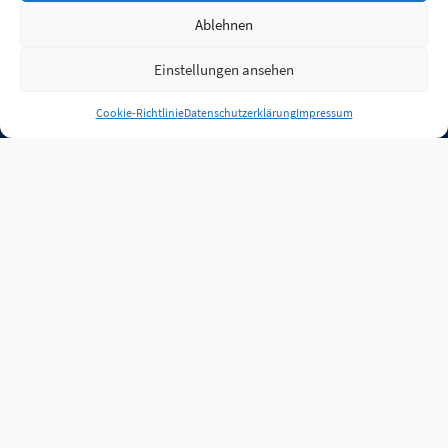
Ablehnen
Einstellungen ansehen
Anmelden
Cookie-Richtlinie
Datenschutzerklärung
Impressum
Jobs
Partner
FAQ
Quellen
Qualitätssicherung
WLO Beirat
Kontakt
Impressum
Datenschutz
Plug-in
Cookie-Richtlinie (EU)
Unsere Inhalte stehen
unter der Lizenz
CC BY
4.0
.
Für Inhalte von Partnern
achten Sie bitte auf die
Lizenzbedingungen der
verlinkten Webseiten.