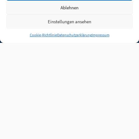
Ablehnen
Einstellungen ansehen
Anmelden
Cookie-Richtlinie
Datenschutzerklärung
Impressum
Jobs
Partner
FAQ
Quellen
Qualitätssicherung
WLO Beirat
Kontakt
Impressum
Datenschutz
Plug-in
Cookie-Richtlinie (EU)
Unsere Inhalte stehen
unter der Lizenz
CC BY
4.0
.
Für Inhalte von Partnern
achten Sie bitte auf die
Lizenzbedingungen der
verlinkten Webseiten.