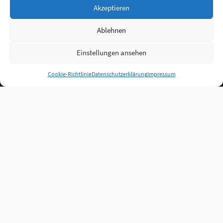
Akzeptieren
Ablehnen
Einstellungen ansehen
Anmelden
Cookie-Richtlinie
Datenschutzerklärung
Impressum
Jobs
Partner
FAQ
Quellen
Qualitätssicherung
WLO Beirat
Kontakt
Impressum
Datenschutz
Plug-in
Cookie-Richtlinie (EU)
Unsere Inhalte stehen
unter der Lizenz
CC BY
4.0
.
Für Inhalte von Partnern
achten Sie bitte auf die