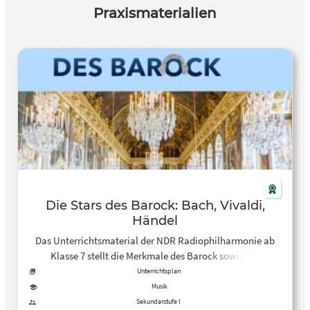
Praxismaterialien
Die Stars des Barock: Bach, Vivaldi,
Händel
Das Unterrichtsmaterial der NDR Radiophilharmonie ab
Klasse 7 stellt die Merkmale des Barock sowie die
Komponisten Bach, Vivaldi und Händel vor.
Unterrichtsplan
Musik
Sekundarstufe I