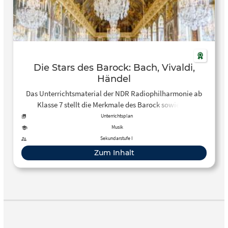
Die Stars des Barock: Bach, Vivaldi,
Händel
Das Unterrichtsmaterial der NDR Radiophilharmonie ab
Klasse 7 stellt die Merkmale des Barock sowie die
Komponisten Bach, Vivaldi und Händel vor.
Unterrichtsplan
Musik
Sekundarstufe I
Zum Inhalt