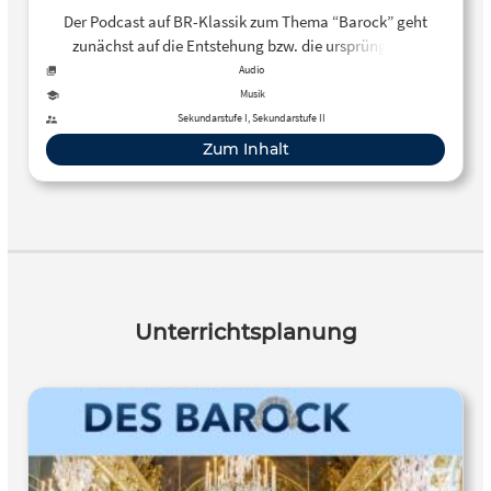
Der Podcast auf BR-Klassik zum Thema “Barock” geht
zunächst auf die Entstehung bzw. die ursprüngliche
Bedeutung der Epochenbezeichnung ein und stellt
Audio
anschließend zentrale Merkmale der Epoche vor.
Musik
Sekundarstufe I, Sekundarstufe II
Zum Inhalt
Unterrichtsplanung