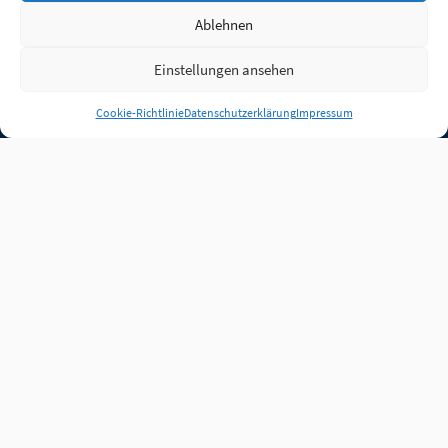
Ablehnen
Einstellungen ansehen
Anmelden
Cookie-Richtlinie
Datenschutzerklärung
Impressum
Jobs
Partner
FAQ
Quellen
Qualitätssicherung
WLO Beirat
Kontakt
Impressum
Datenschutz
Plug-in
Cookie-Richtlinie (EU)
Unsere Inhalte stehen
unter der Lizenz
CC BY
4.0
.
Für Inhalte von Partnern
achten Sie bitte auf die
Lizenzbedingungen der
verlinkten Webseiten.