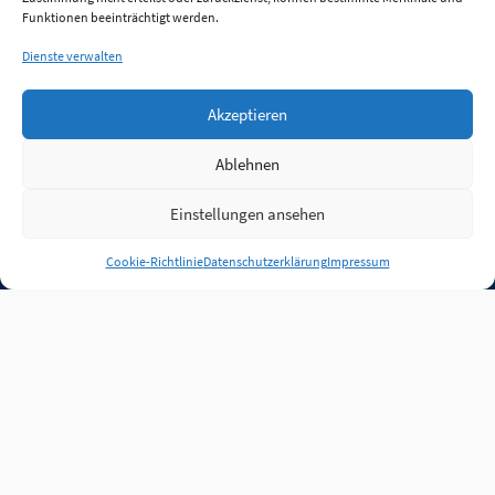
Funktionen beeinträchtigt werden.
Dienste verwalten
Akzeptieren
Ablehnen
Einstellungen ansehen
Anmelden
Cookie-Richtlinie
Datenschutzerklärung
Impressum
Jobs
Partner
FAQ
Quellen
Qualitätssicherung
WLO Beirat
Kontakt
Impressum
Datenschutz
Plug-in
Cookie-Richtlinie (EU)