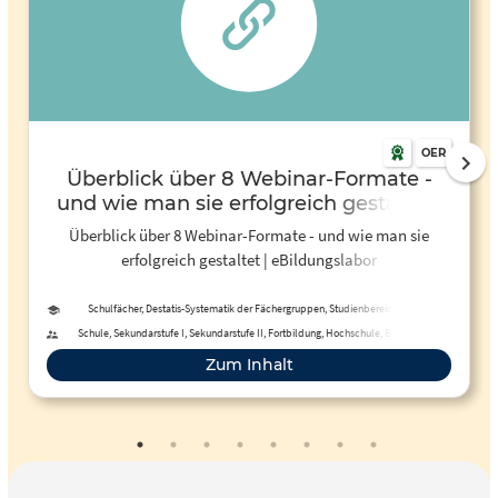
OER
Überblick über 8 Webinar-Formate -
und wie man sie erfolgreich gestaltet |
eBildungslabor
Überblick über 8 Webinar-Formate - und wie man sie
erfolgreich gestaltet | eBildungslabor
Schulfächer, Destatis-Systematik der Fächergruppen, Studienbereiche und
Studienfächer
Schule, Sekundarstufe I, Sekundarstufe II, Fortbildung, Hochschule, Berufliche
Bildung, Erwachsenenbildung, Fernunterricht
Zum Inhalt