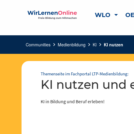
WLO
OE
Communities
chevron_right
Medienbildung
chevron_right
KI
chevron_right
KI nutzen
Themenseite im Fachportal LTP-Medienbildung:
KI nutzen und 
KI in Bildung und Beruf erleben!