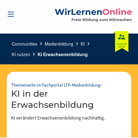
Communities
chevron_right
Medienbildung
chevron_right
KI
chevron_right
KI nutzen
chevron_right
KI Erwachsenenbildung
Themenseite im Fachportal LTP-Medienbildung:
KI in der
Erwachsenbildung
KI verändert Erwachsenenbildung nachhaltig.