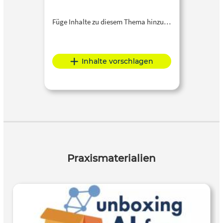
im Rahmen von Blended-Learning-Formaten genutzt
werden. Das Material richtet sich an Lehrkräfte,
Füge Inhalte zu diesem Thema hinzu…
Kursleiterinnen und Kursleiter sowie Fachkräfte in der
Erwachsenenbildung, die ihre Kompetenzen im Umgang
mit Künstlicher Intelligenz erweitern und KI-Tools
Inhalte vorschlagen
reflektiert, kreativ und didaktisch sinnvoll in ihre
Bildungsarbeit integrieren möchten.
Praxismaterialien