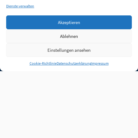
Dienste verwalten
Akzeptieren
Ablehnen
Einstellungen ansehen
Anmelden
Cookie-Richtlinie
Datenschutzerklärung
Impressum
Jobs
Partner
FAQ
Quellen
Qualitätssicherung
WLO Beirat
Kontakt
Impressum
Datenschutz
Plug-in
Cookie-Richtlinie (EU)
Unsere Inhalte stehen
unter der Lizenz
CC BY