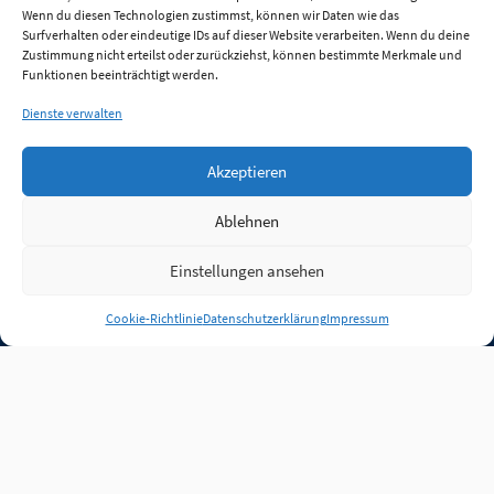
Wenn du diesen Technologien zustimmst, können wir Daten wie das
Surfverhalten oder eindeutige IDs auf dieser Website verarbeiten. Wenn du deine
Zustimmung nicht erteilst oder zurückziehst, können bestimmte Merkmale und
Funktionen beeinträchtigt werden.
Dienste verwalten
Akzeptieren
Ablehnen
Einstellungen ansehen
Anmelden
Cookie-Richtlinie
Datenschutzerklärung
Impressum
Jobs
Partner
FAQ
Quellen
Qualitätssicherung
WLO Beirat
Kontakt
Impressum
Datenschutz
Plug-in
Cookie-Richtlinie (EU)