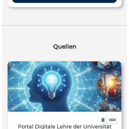
CoSpaces bis hin zu Ozobot – das Angebot umfasst Video-
Tutorials, Arbeitsblätter, Verlaufspläne und exemplarische
Unterrichtseinheiten, die gemeinsam mit Lehrkräften
entwickelt wurden . Die Übersicht an Tool und Apps eignet
sich hervorragend zur praxisnahen Einführung digitaler
Kompetenzen im Unterricht. Es unterstützt Lehrkräfte beim
methodischen Einsatz interaktiver Technologie, fördert
Quellen
kreatives Denken und algorithmisches Problemlösen und
kann flexibel in verschiedenen Fächern und Klassenstufen
eingesetzt werden – etwa für Projekte zu Cybermobbing,
Verkehrswegeplanung oder digitalem Basteln . Die Tools
und Apps richtet sich an Lehrkräfte der Primar- und
Sekundarstufe I, die digitale Werkzeuge kreativ und
fachübergreifend in ihren Unterricht integrieren möchten.
Es ist besonders geeignet für Lehrenden ohne oder mit
geringen Vorkenntnissen, die Unterstützung bei der
Entwicklung und Durchführung technischer und digitaler
Lernangebote suchen.
OER
Portal Digitale Lehre der Universität