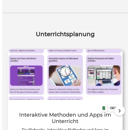
Unterrichtseinheiten, die gemeinsam mit Lehrkräften
entwickelt wurden . Die Übersicht an Tool und Apps eignet
sich hervorragend zur praxisnahen Einführung digitaler
Kompetenzen im Unterricht. Es unterstützt Lehrkräfte beim
methodischen Einsatz interaktiver Technologie, fördert
Unterrichtsplanung
kreatives Denken und algorithmisches Problemlösen und
kann flexibel in verschiedenen Fächern und Klassenstufen
eingesetzt werden – etwa für Projekte zu Cybermobbing,
Verkehrswegeplanung oder digitalem Basteln . Die Tools
und Apps richtet sich an Lehrkräfte der Primar- und
Sekundarstufe I, die digitale Werkzeuge kreativ und
fachübergreifend in ihren Unterricht integrieren möchten.
Es ist besonders geeignet für Lehrenden ohne oder mit
geringen Vorkenntnissen, die Unterstützung bei der
Entwicklung und Durchführung technischer und digitaler
Lernangebote suchen.
OER
Interaktive Methoden und Apps im
Unterricht
Die Webseite „Interaktive Methoden und Apps im