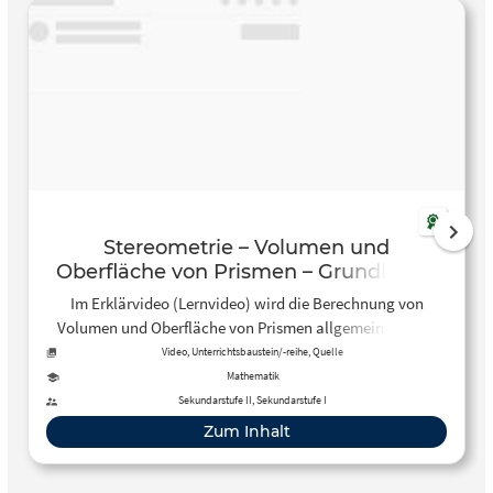
Stereometrie – Volumen und
Oberfläche von Prismen – Grundlagen
Im Erklärvideo (Lernvideo) wird die Berechnung von
Volumen und Oberfläche von Prismen allgemein gezeigt
und erläutert. Es wird auf den Unterschied zwischen …
Video, Unterrichtsbaustein/-reihe, Quelle
Mathematik
Sekundarstufe II, Sekundarstufe I
Zum Inhalt