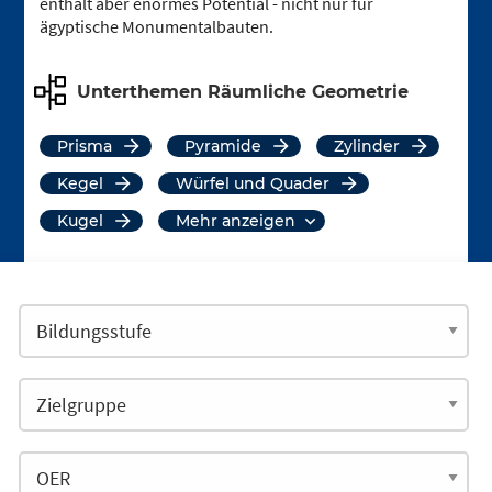
enthält aber enormes Potential - nicht nur für
ägyptische Monumentalbauten.
Unterthemen Räumliche Geometrie
Prisma
Pyramide
Zylinder
Kegel
Würfel und Quader
Kugel
mehr anzeigen