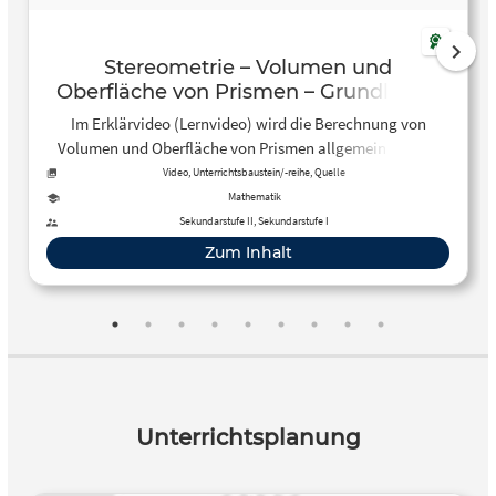
Stereometrie – Volumen und
Oberfläche von Prismen – Grundlagen
Im Erklärvideo (Lernvideo) wird die Berechnung von
Volumen und Oberfläche von Prismen allgemein gezeigt
und erläutert. Es wird auf den Unterschied zwischen …
Video, Unterrichtsbaustein/-reihe, Quelle
Mathematik
Sekundarstufe II, Sekundarstufe I
Zum Inhalt
Unterrichtsplanung