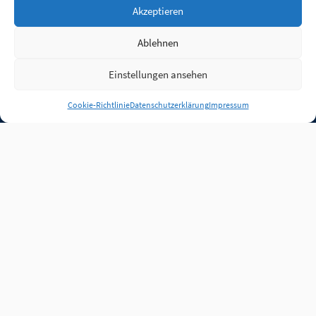
Akzeptieren
Ablehnen
Einstellungen ansehen
Anmelden
Cookie-Richtlinie
Datenschutzerklärung
Impressum
Jobs
Partner
FAQ
Quellen
Qualitätssicherung
WLO Beirat
Kontakt
Impressum
Datenschutz
Plug-in
Cookie-Richtlinie (EU)
Unsere Inhalte stehen
unter der Lizenz
CC BY
4.0
.
Für Inhalte von Partnern
achten Sie bitte auf die