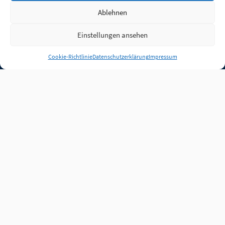
Ablehnen
Einstellungen ansehen
Anmelden
Cookie-Richtlinie
Datenschutzerklärung
Impressum
Jobs
Partner
FAQ
Quellen
Qualitätssicherung
WLO Beirat
Kontakt
Impressum
Datenschutz
Plug-in
Cookie-Richtlinie (EU)
Unsere Inhalte stehen
unter der Lizenz
CC BY
4.0
.
Für Inhalte von Partnern
achten Sie bitte auf die
Lizenzbedingungen der
verlinkten Webseiten.