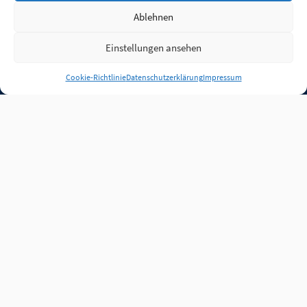
Ablehnen
Einstellungen ansehen
Anmelden
Cookie-Richtlinie
Datenschutzerklärung
Impressum
Jobs
Partner
FAQ
Quellen
Qualitätssicherung
WLO Beirat
Kontakt
Impressum
Datenschutz
Plug-in
Cookie-Richtlinie (EU)
Unsere Inhalte stehen
unter der Lizenz
CC BY
4.0
.
Für Inhalte von Partnern
achten Sie bitte auf die
Lizenzbedingungen der
verlinkten Webseiten.