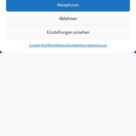
Akzeptieren
Ablehnen
Einstellungen ansehen
Anmelden
Cookie-Richtlinie
Datenschutzerklärung
Impressum
Jobs
Partner
FAQ
Quellen
Qualitätssicherung
WLO Beirat
Kontakt
Impressum
Datenschutz
Plug-in
Cookie-Richtlinie (EU)
Unsere Inhalte stehen
unter der Lizenz
CC BY
4.0
.
Für Inhalte von Partnern
achten Sie bitte auf die