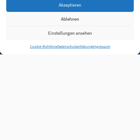
Akzeptieren
Ablehnen
Einstellungen ansehen
Anmelden
Cookie-Richtlinie
Datenschutzerklärung
Impressum
Jobs
Partner
FAQ
Quellen
Qualitätssicherung
WLO Beirat
Kontakt
Impressum
Datenschutz
Plug-in
Cookie-Richtlinie (EU)
Unsere Inhalte stehen
unter der Lizenz
CC BY
4.0
.
Für Inhalte von Partnern
achten Sie bitte auf die