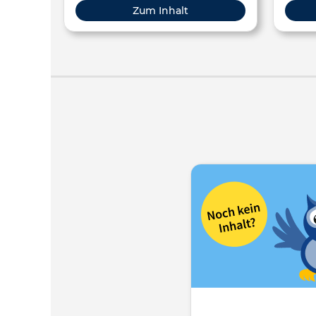
Zum Inhalt
https://commons.wikimedia.org/wiki/File:Van_Gogh_
_Starry_Night_-
_Google_Art_Project.jpg; Public
domain Musik: Kevin MacLeod: Jingle
Bells;
https://commons.wikimedia.org/wiki/File:Jingle_Be
Creative Commons Attribution 3.0
Unported Zeichnungen © Simone
Sonnentag