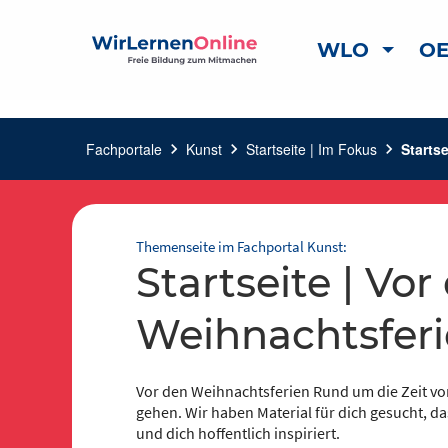
WLO
OE
Fachportale
chevron_right
Kunst
chevron_right
Startseite | Im Fokus
chevron_right
Starts
Themenseite im Fachportal Kunst:
Startseite | Vor den
Weihnachtsfer
Vor den Weihnachtsferien Rund um die Zeit vo
gehen. Wir haben Material für dich gesucht, da
und dich hoffentlich inspiriert.