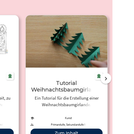
Tutorial
S
Weihnachtsbaumgirlande
it, zu
Ein Tutorial für die Erstellung einer
Schnee
men.
Weihnachtsbaumgirlande.
Kunst
stufe I
Primarstufe, Sekundarstufe I
Elem
Zum Inhalt