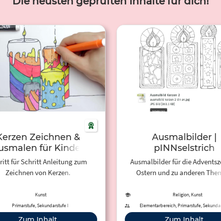
Die neusten geprüften Inhalte für dich!
Kerzen Zeichnen &
Ausmalbilder |
usmalen für Kinder
pINNselstrich
ritt für Schritt Anleitung zum
Ausmalbilder für die Adventsze
Zeichnen von Kerzen.
Ostern und zu anderen The
Kunst
Religion, Kunst
Primarstufe, Sekundarstufe I
Elementarbereich, Primarstufe, Sekundar
Zum Inhalt
Zum Inhalt