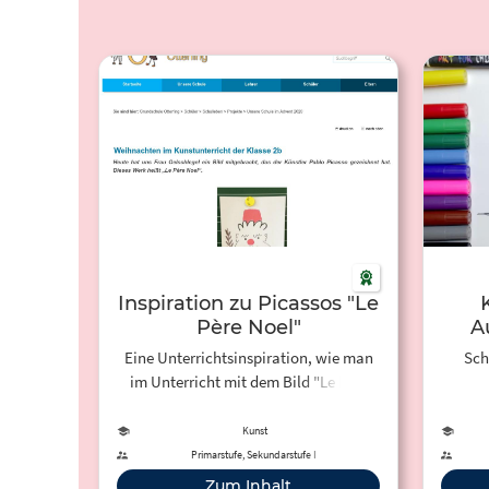
Inspiration zu Picassos "Le
Père Noel"
A
Eine Unterrichtsinspiration, wie man
Sch
im Unterricht mit dem Bild "Le Père
Noel" von Picasso arbeiten kann
Kunst
Primarstufe, Sekundarstufe I
Zum Inhalt