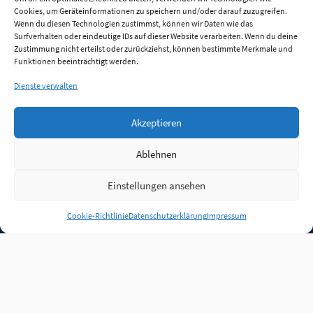
Cookies, um Geräteinformationen zu speichern und/oder darauf zuzugreifen.
Wenn du diesen Technologien zustimmst, können wir Daten wie das
Surfverhalten oder eindeutige IDs auf dieser Website verarbeiten. Wenn du deine
Zustimmung nicht erteilst oder zurückziehst, können bestimmte Merkmale und
Funktionen beeinträchtigt werden.
Dienste verwalten
Akzeptieren
Ablehnen
Einstellungen ansehen
Anmelden
Cookie-Richtlinie
Datenschutzerklärung
Impressum
Jobs
Partner
FAQ
Quellen
Qualitätssicherung
WLO Beirat
Kontakt
Impressum
Datenschutz
Plug-in