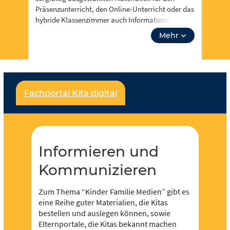
Präsenzunterricht, den Online-Unterricht oder das
hybride Klassenzimmer auch Informationen zu
Events, Fortbidungsangeboten und zum Neusten
Mehr
aus Informieren und Kommunizieren. Über
“unsere Themen” kannst du auch tiefer in
Lehrplanthemen eintauchen und spezielle
Materialien finden. Lass dich inspirieren!
Fachportal Kita digital
Für jeden und jede ist etwas dabei und es soll
noch viel mehr werden – dafür brauchen wir deine
Unterstützung,
werde Teil der Community
! Du
kannst in Redaktionen mitarbeiten und eigene
Inhalte hochladen und der Community zur
Informieren und
Verfügung stellen.
Kommunizieren
Zum Thema “Kinder Familie Medien” gibt es
eine Reihe guter Materialien, die Kitas
bestellen und auslegen können, sowie
Elternportale, die Kitas bekannt machen