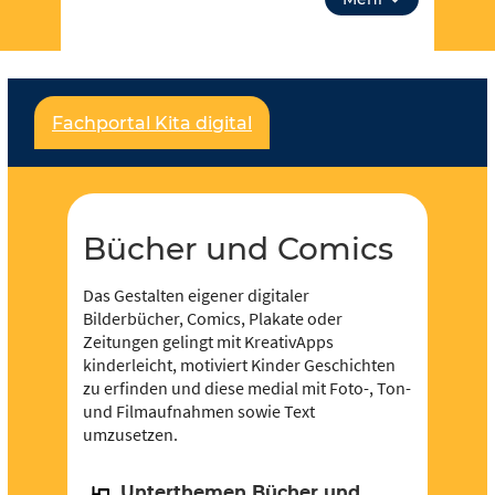
aus Bücher und Comics. Über “unsere Themen”
kannst du auch tiefer in Lehrplanthemen
eintauchen und spezielle Materialien finden. Lass
dich inspirieren!
Fachportal Kita digital
Für jeden und jede ist etwas dabei und es soll
noch viel mehr werden – dafür brauchen wir deine
Unterstützung,
werde Teil der Community
! Du
kannst in Redaktionen mitarbeiten und eigene
Inhalte hochladen und der Community zur
Bücher und Comics
Verfügung stellen.
Das Gestalten eigener digitaler
Bilderbücher, Comics, Plakate oder
Zeitungen gelingt mit KreativApps
kinderleicht, motiviert Kinder Geschichten
zu erfinden und diese medial mit Foto-, Ton-
und Filmaufnahmen sowie Text
umzusetzen.
Unterthemen Bücher und