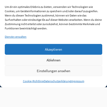
Um dir ein optimales Erlebnis zu bieten, verwenden wir Technologien wie
Cookies, um Geräteinformationen zu speichern und/oder darauf zuzugreifen.
Wenn du diesen Technologien zustimmst, können wir Daten wie das
Surfverhalten oder eindeutige IDs auf dieser Website verarbeiten. Wenn du deine
Zustimmung nicht erteilst oder zurückziehst, können bestimmte Merkmale und
Funktionen beeinträchtigt werden.
Dienste verwalten
Akzeptieren
Ablehnen
Einstellungen ansehen
Anmelden
Cookie-Richtlinie
Datenschutzerklärung
Impressum
Jobs
Partner
FAQ
Quellen
Qualitätssicherung
WLO Beirat
Kontakt
Impressum
Datenschutz
Plug-in