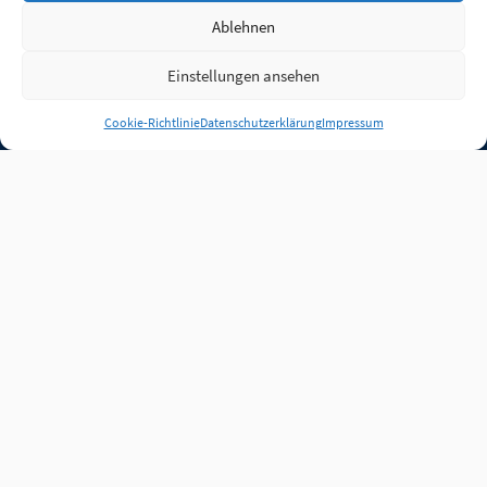
Ablehnen
Einstellungen ansehen
Anmelden
Cookie-Richtlinie
Datenschutzerklärung
Impressum
Jobs
Partner
FAQ
Quellen
Qualitätssicherung
WLO Beirat
Kontakt
Impressum
Datenschutz
Plug-in
Cookie-Richtlinie (EU)
Unsere Inhalte stehen
unter der Lizenz
CC BY
4.0
.
Für Inhalte von Partnern
achten Sie bitte auf die
Lizenzbedingungen der
verlinkten Webseiten.