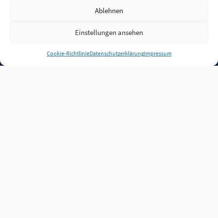
Ablehnen
Einstellungen ansehen
Anmelden
Cookie-Richtlinie
Datenschutzerklärung
Impressum
Jobs
Partner
FAQ
Quellen
Qualitätssicherung
WLO Beirat
Kontakt
Impressum
Datenschutz
Plug-in
Cookie-Richtlinie (EU)
Unsere Inhalte stehen
unter der Lizenz
CC BY
4.0
.
Für Inhalte von Partnern
achten Sie bitte auf die
Lizenzbedingungen der
verlinkten Webseiten.