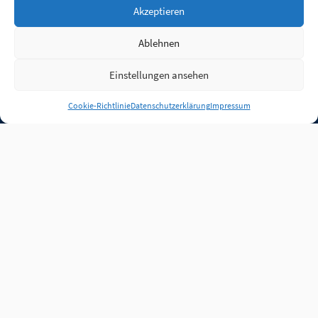
Akzeptieren
Ablehnen
Einstellungen ansehen
Anmelden
Cookie-Richtlinie
Datenschutzerklärung
Impressum
Jobs
Partner
FAQ
Quellen
Qualitätssicherung
WLO Beirat
Kontakt
Impressum
Datenschutz
Plug-in
Cookie-Richtlinie (EU)
Unsere Inhalte stehen
unter der Lizenz
CC BY
4.0
.
Für Inhalte von Partnern
achten Sie bitte auf die