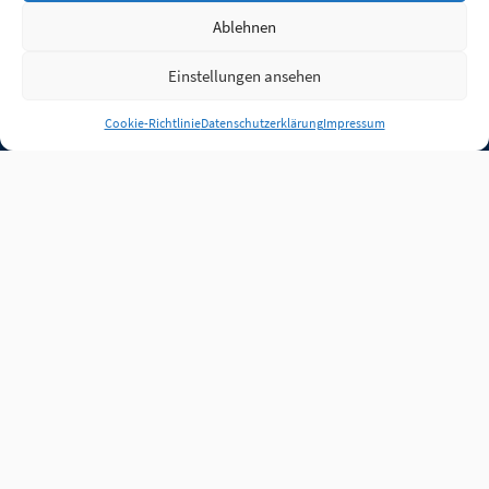
Ablehnen
Einstellungen ansehen
Anmelden
Cookie-Richtlinie
Datenschutzerklärung
Impressum
Jobs
Partner
FAQ
Quellen
Qualitätssicherung
WLO Beirat
Kontakt
Impressum
Datenschutz
Plug-in
Cookie-Richtlinie (EU)
Unsere Inhalte stehen
unter der Lizenz
CC BY
4.0
.
Für Inhalte von Partnern
achten Sie bitte auf die
Lizenzbedingungen der
verlinkten Webseiten.