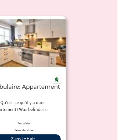
bulaire: Appartement
Qu'est-ce qu'il y a dans
artement? Was befindet sich in
hnung? Verbinde die Bilder mit
den Wörtern.
Französisch
Sekundarstufe I
Zum Inhalt