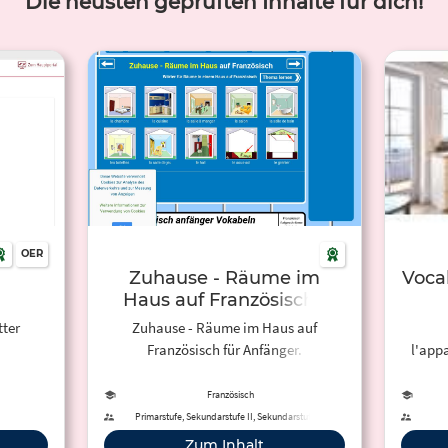
Die neusten geprüften Inhalte für dich!
OER
Zuhause - Räume im
Voca
Haus auf Französisch |
Anfänger Vokabelliste mit
tter
Zuhause - Räume im Haus auf
Texten und Ton
Französisch für Anfänger.
l'app
der Wo
Französisch
Primarstufe, Sekundarstufe II, Sekundarstufe I,
Erwachsenenbildung
Zum Inhalt