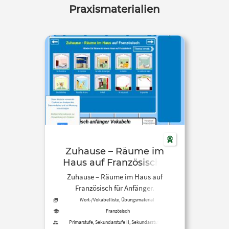
Praxismaterialien
Zuhause – Räume im
Haus auf Französisch |
Anfänger Vokabelliste mit
Zuhause – Räume im Haus auf
Texten und Ton
Französisch für Anfänger.
Wort-/Vokabelliste, Übungsmaterial
Französisch
Primarstufe, Sekundarstufe II, Sekundarstufe I,