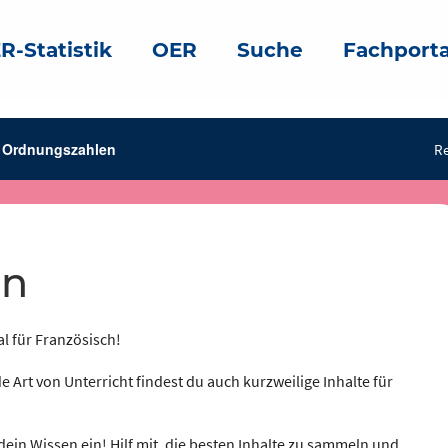
R-Statistik
OER
Suche
Fachporta
Ordnungszahlen
Re
en
al für Französisch!
e Art von Unterricht findest du auch kurzweilige Inhalte für
dein Wissen ein! Hilf mit, die besten Inhalte zu sammeln und