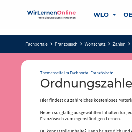
WLO
OE
Fachportale
chevron_right
Französisch
chevron_right
Wortschatz
chevron_right
Zahlen
chevron_right
Themenseite im Fachportal Französisch:
Ordnungszahl
Hier findest du zahlreiches kostenloses Materi
Neben sorgfältig ausgewählten Inhalten für jed
Französisch zum eigenständigen Lernen.
Du kennst tolle Inhalte? Dann bringe dich und 