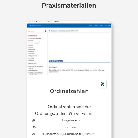
Praxismaterialien
Ordinalzahlen
Ordinalzahlen sind die
Ordnungszahlen. Wir verwenden sie
vor allem, um eine Reihenfolge
Übungsmaterial
anzugeben.
Französisch
Sekundarstufe II, Sekundarstufe I, Primarstufe,