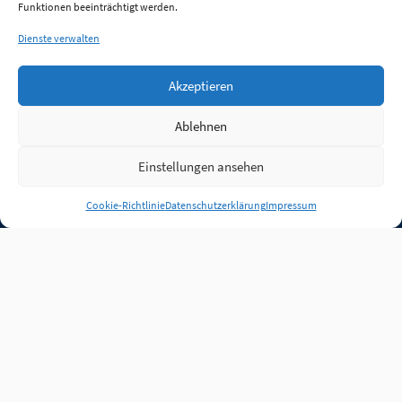
Funktionen beeinträchtigt werden.
Dienste verwalten
Akzeptieren
Ablehnen
Einstellungen ansehen
Anmelden
Cookie-Richtlinie
Datenschutzerklärung
Impressum
Jobs
Partner
FAQ
Quellen
Qualitätssicherung
WLO Beirat
Kontakt
Impressum
Datenschutz
Plug-in
Cookie-Richtlinie (EU)
Unsere Inhalte stehen