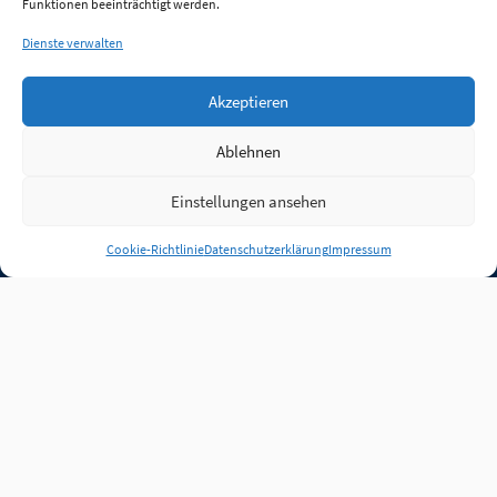
Funktionen beeinträchtigt werden.
Dienste verwalten
Akzeptieren
Ablehnen
Einstellungen ansehen
Anmelden
Cookie-Richtlinie
Datenschutzerklärung
Impressum
Jobs
Partner
FAQ
Quellen
Qualitätssicherung
WLO Beirat
Kontakt
Impressum
Datenschutz
Plug-in
Cookie-Richtlinie (EU)
Unsere Inhalte stehen