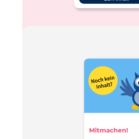
zurechtfinden können. Optiona
sich das Blatt ausschneiden u
Karton jeder Art kleben, um d
längerer Begleiter für alle pa
Musikstunden zu sein.
Mitmachen!