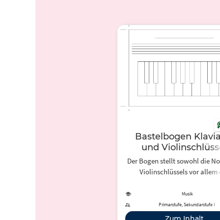
Bastelbogen Klavia
und Violinschlüss
Der Bogen stellt sowohl die No
Violinschlüssels vor allem 
eingestrichenen Oktave dar, 
verbindet er diese Darstellung 
Musik
Klaviatur, damit sich die SuS 
Primarstufe, Sekundarstufe I
auf Glockenspiel und Keyb
Zum Inhalt