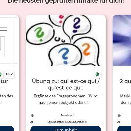
Die neusten geprüften Inhalte für dich!
OER
tur
Übung zu: qui est-ce qui /
2 qu
el
qu'est-ce que
ten des
Ergänze das Fragepronomen. (Wird
Marki
der
nach einem Subjekt oder COD
dem S
außerdem
gefragt?)
ei
mit der
Französisch
schnell
Sekundarstufe I, Sekundarstufe II
oard
Zum Inhalt