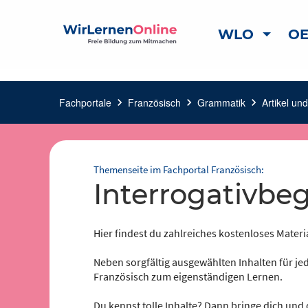
WLO
OE
Fachportale
chevron_right
Französisch
chevron_right
Grammatik
chevron_right
Artikel und
Themenseite im Fachportal Französisch:
Interrogativbeg
Hier findest du zahlreiches kostenloses Materi
Neben sorgfältig ausgewählten Inhalten für jed
Französisch zum eigenständigen Lernen.
Du kennst tolle Inhalte? Dann bringe dich und 