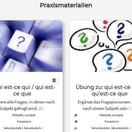
Praxismaterialien
i est-ce qui / qui est-
Übung zu: qui est-ce 
ce que
qu’est-ce que
ere alle Fragen, in denen nach
Ergänze das Fragepronomen. 
ubjekt gefragt wird. (Es kann
nach einem Subjekt oder 
ne Person oder Sache sein.)
gefragt?)
Webseite, Lernspiel
Webseite, Lernspiel
Französisch
Französisch
Sekundarstufe I, Sekundarstufe II
Sekundarstufe I, Sekundarstufe II