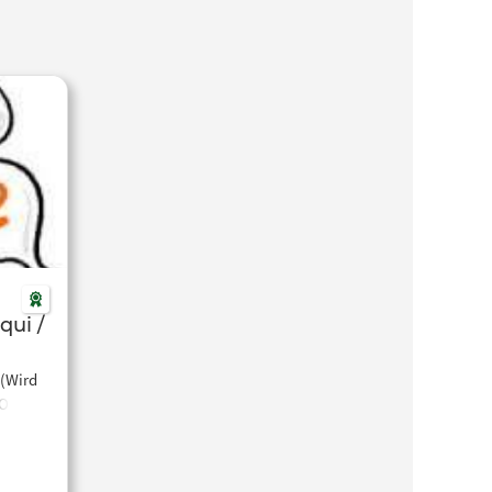
qui /
(Wird
COD