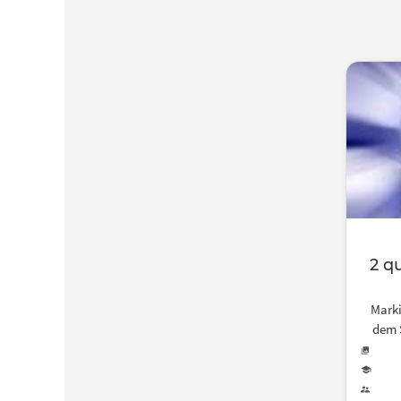
2 qu
Marki
dem S
ei