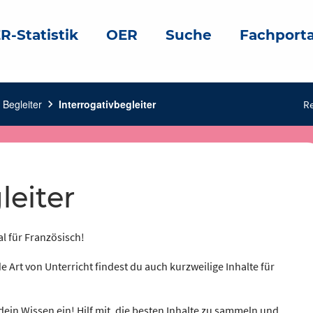
R-Statistik
OER
Suche
Fachporta
 Begleiter
chevron_right
Interrogativbegleiter
Re
leiter
al für Französisch!
e Art von Unterricht findest du auch kurzweilige Inhalte für
dein Wissen ein! Hilf mit, die besten Inhalte zu sammeln und