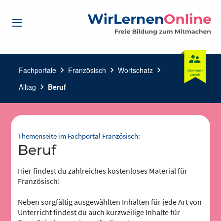
Fachportale
chevron_right
Französisch
chevron_right
Wortschatz
chevron_right
Alltag
chevron_right
Beruf
Themenseite im Fachportal Französisch:
Beruf
Hier findest du zahlreiches kostenloses Material für
Französisch!
Neben sorgfältig ausgewählten Inhalten für jede Art von
Unterricht findest du auch kurzweilige Inhalte für