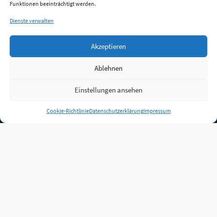
Funktionen beeinträchtigt werden.
Dienste verwalten
Akzeptieren
Ablehnen
Einstellungen ansehen
Anmelden
Cookie-Richtlinie
Datenschutzerklärung
Impressum
Jobs
Partner
FAQ
Quellen
Qualitätssicherung
WLO Beirat
Kontakt
Impressum
Datenschutz
Plug-in
Cookie-Richtlinie (EU)
Unsere Inhalte stehen