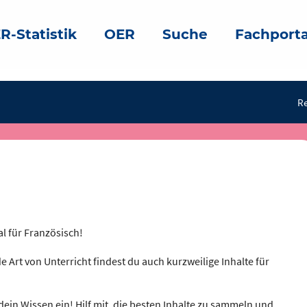
R-Statistik
OER
Suche
Fachporta
Re
al für Französisch!
e Art von Unterricht findest du auch kurzweilige Inhalte für
dein Wissen ein! Hilf mit, die besten Inhalte zu sammeln und