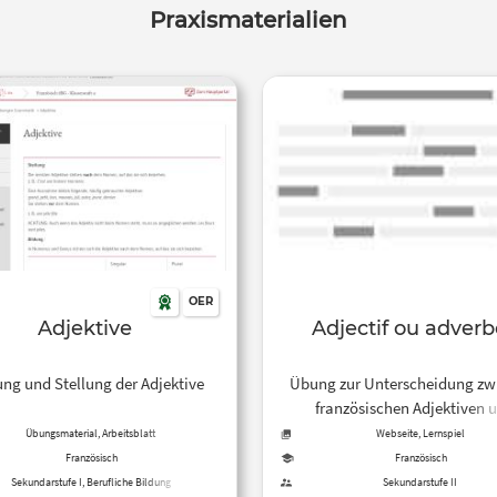
Praxismaterialien
OER
Adjektive
Adjectif ou adverb
ung und Stellung der Adjektive
Übung zur Unterscheidung zw
französischen Adjektiven 
Adverbien.
Übungsmaterial, Arbeitsblatt
Webseite, Lernspiel
Französisch
Französisch
Sekundarstufe I, Berufliche Bildung
Sekundarstufe II