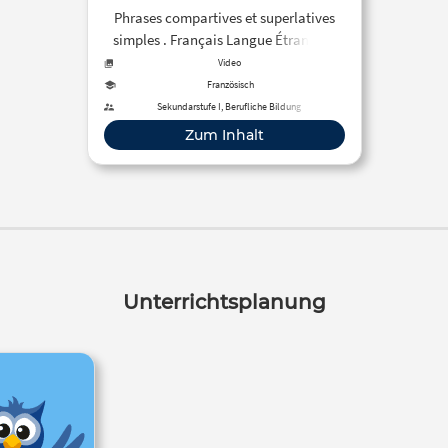
Phrases compartives et superlatives
simples . Français Langue Étrangère
(FLE)
Video
Französisch
Sekundarstufe I, Berufliche Bildung
Zum Inhalt
Unterrichtsplanung