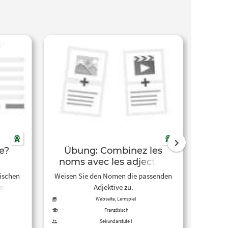
e?
Übung: Combinez les
Übun
noms avec les adjectifs.
ischen
Weisen Sie den Nomen die passenden
Qu’est
und
Adjektive zu.
Webseite, Lernspiel
Französisch
Sekundarstufe I