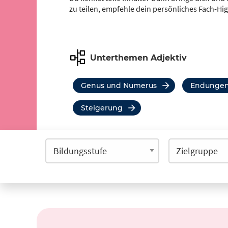
zu teilen, empfehle dein persönliches Fach-Hi
Unterthemen Adjektiv
Genus und Numerus
Endunge
Steigerung