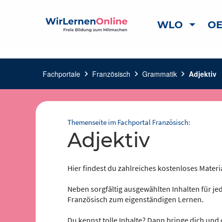
WLO
OE
Fachportale
chevron_right
Französisch
chevron_right
Grammatik
chevron_right
Adjektiv
Themenseite im Fachportal Französisch:
Adjektiv
Hier findest du zahlreiches kostenloses Materi
Neben sorgfältig ausgewählten Inhalten für jed
Französisch zum eigenständigen Lernen.
Du kennst tolle Inhalte? Dann bringe dich und 