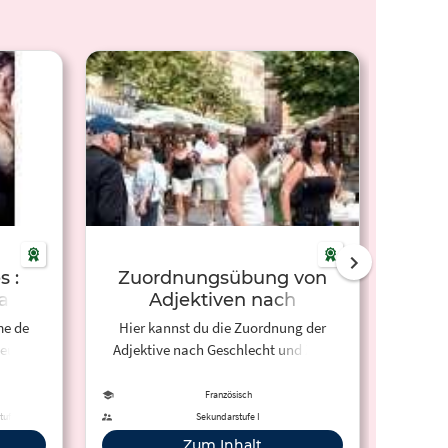
s :
Zuordnungsübung von
Übun
eau
Adjektiven nach
Geschlecht und Zahl
me de
Hier kannst du die Zuordnung der
Qu'est
ieux
Adjektive nach Geschlecht und Zahl
üben.
Französisch
ufe II
Sekundarstufe I
Zum Inhalt