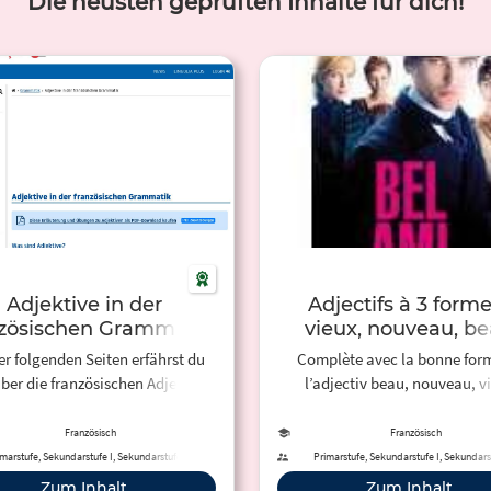
Die neusten geprüften Inhalte für dich!
Adjektive in der
Adjectifs à 3 forme
nzösischen Grammatik
vieux, nouveau, b
er folgenden Seiten erfährst du
Complète avec la bonne for
ber die französischen Adjektive.
l’adjectiv beau, nouveau, v
nschaulichung und Übungen.
Französisch
Französisch
marstufe, Sekundarstufe I, Sekundarstufe II,
Primarstufe, Sekundarstufe I, Sekundarst
Berufliche Bildung, Erwachsenenbildung
Zum Inhalt
Zum Inhalt