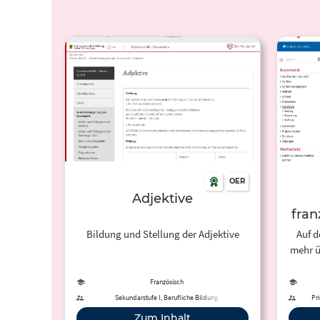
OER
Adjektive
fra
Bildung und Stellung der Adjektive
Auf d
mehr ü
Vera
Französisch
Sekundarstufe I, Berufliche Bildung
Pri
Zum Inhalt