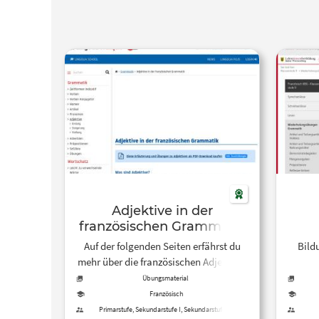
Adjektive in der
französischen Grammatik
Auf der folgenden Seiten erfährst du
Bild
mehr über die französischen Adjektive.
Veranschaulichung und Übungen.
Übungsmaterial
Französisch
Primarstufe, Sekundarstufe I, Sekundarstufe II,