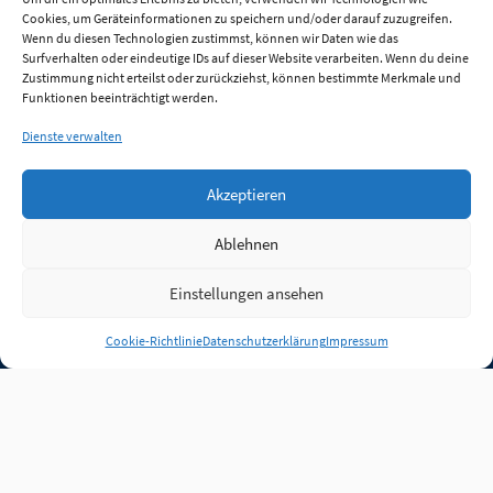
Cookies, um Geräteinformationen zu speichern und/oder darauf zuzugreifen.
Wenn du diesen Technologien zustimmst, können wir Daten wie das
Surfverhalten oder eindeutige IDs auf dieser Website verarbeiten. Wenn du deine
Zustimmung nicht erteilst oder zurückziehst, können bestimmte Merkmale und
Funktionen beeinträchtigt werden.
Dienste verwalten
Akzeptieren
Ablehnen
Einstellungen ansehen
Anmelden
Cookie-Richtlinie
Datenschutzerklärung
Impressum
Jobs
Partner
FAQ
Quellen
Qualitätssicherung
WLO Beirat
Kontakt
Impressum
Datenschutz
Plug-in