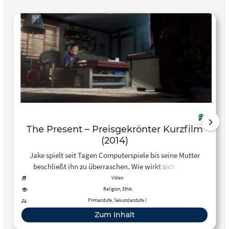
The Present – Preisgekrönter Kurzfilm
(2014)
Jake spielt seit Tagen Computerspiele bis seine Mutter
beschließt ihn zu überraschen. Wie wirkt sich dieses
Geschenk auf seine Zukunft aus? The film tells the story of a
Video
boy who rather spends his time indoors playing
Religion, Ethik
videogames instead of discovering what’s waiting outside.
Primarstufe, Sekundarstufe I
One day his Mum decide…
Zum Inhalt