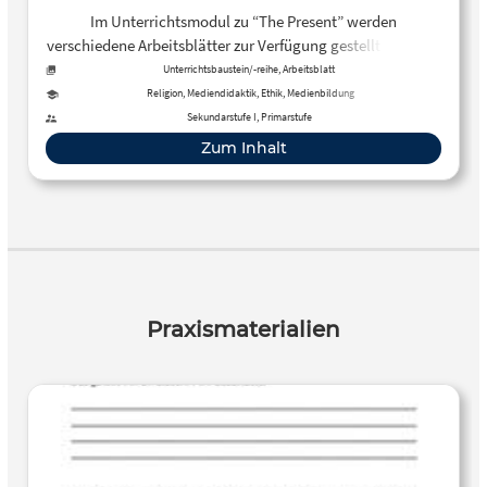
Im Unterrichtsmodul zu “The Present” werden
verschiedene Arbeitsblätter zur Verfügung gestellt, die eine
vertiefte medienkritische Auseinandersetzung mit dem
Unterrichtsbaustein/-reihe, Arbeitsblatt
Kurzfilm “The Present” ermöglichen.
Religion, Mediendidaktik, Ethik, Medienbildung
Sekundarstufe I, Primarstufe
Zum Inhalt
Praxismaterialien