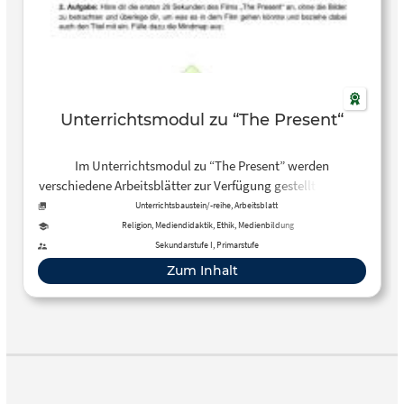
Unterrichtsmodul zu “The Present“
Im Unterrichtsmodul zu “The Present” werden
verschiedene Arbeitsblätter zur Verfügung gestellt, die eine
vertiefte medienkritische Auseinandersetzung mit dem
Unterrichtsbaustein/-reihe, Arbeitsblatt
Kurzfilm “The Present” ermöglichen.
Religion, Mediendidaktik, Ethik, Medienbildung
Sekundarstufe I, Primarstufe
Zum Inhalt