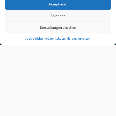
Akzeptieren
Ablehnen
Einstellungen ansehen
Anmelden
Cookie-Richtlinie
Datenschutzerklärung
Impressum
Jobs
Partner
FAQ
Quellen
Qualitätssicherung
WLO Beirat
Kontakt
Impressum
Datenschutz
Plug-in
Cookie-Richtlinie (EU)
Unsere Inhalte stehen
unter der Lizenz
CC BY
4.0
.
Für Inhalte von Partnern
achten Sie bitte auf die