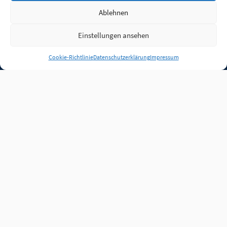
Ablehnen
Einstellungen ansehen
Anmelden
Cookie-Richtlinie
Datenschutzerklärung
Impressum
Jobs
Partner
FAQ
Quellen
Qualitätssicherung
WLO Beirat
Kontakt
Impressum
Datenschutz
Plug-in
Cookie-Richtlinie (EU)
Unsere Inhalte stehen
unter der Lizenz
CC BY
4.0
.
Für Inhalte von Partnern
achten Sie bitte auf die
Lizenzbedingungen der
verlinkten Webseiten.