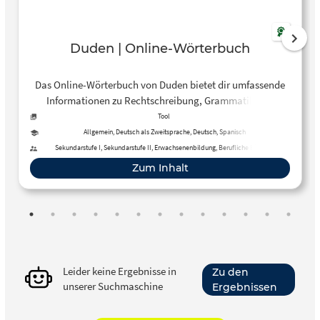
Duden | Online-Wörterbuch
Das Online-Wörterbuch von Duden bietet dir umfassende
Informationen zu Rechtschreibung, Grammatik und
Bedeutung eines Wortes. Außerdem zeigt es den richtigen
Tool
Gebrauch sowie die Aussprache und Herkunft eines Wortes
Allgemein, Deutsch als Zweitsprache, Deutsch, Spanisch
und verzeichnet dessen Synonyme.
Sekundarstufe I, Sekundarstufe II, Erwachsenenbildung, Berufliche Bildung
Zum Inhalt
Leider keine Ergebnisse in
Zu den
unserer Suchmaschine
Ergebnissen