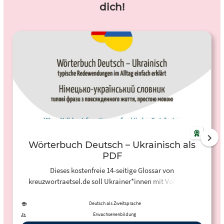
dich!
Wörterbuch Deutsch – Ukrainisch als
PDF
Dieses kostenfreie 14-seitige Glossar von
kreuzwortraetsel.de soll Ukrainer*innen mit Vokabeln,
Redemitteln und Informationen nach Wortfeldern als
Sprachführer das Ankommen in Deutschland erleichtern.
Deutsch als Zweitsprache
Eine phonetische Transkription hilft bei der Aussprache des
Erwachsenenbildung