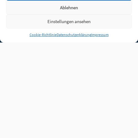
Ablehnen
Einstellungen ansehen
Anmelden
Cookie-Richtlinie
Datenschutzerklärung
Impressum
Jobs
Partner
FAQ
Quellen
Qualitätssicherung
WLO Beirat
Kontakt
Impressum
Datenschutz
Plug-in
Cookie-Richtlinie (EU)
Unsere Inhalte stehen
unter der Lizenz
CC BY
4.0
.
Für Inhalte von Partnern
achten Sie bitte auf die
Lizenzbedingungen der
verlinkten Webseiten.