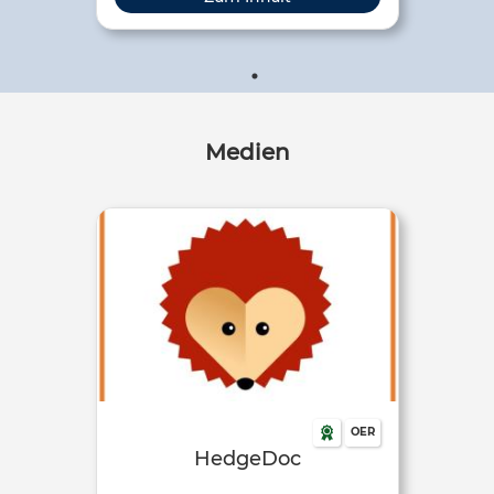
Einsatz in deinem Unterricht eignet.
Medien
OER
HedgeDoc