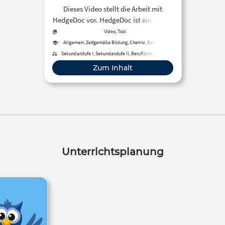
Dieses Video stellt die Arbeit mit
HedgeDoc vor. HedgeDoc ist ein Editor
zum kollaborativen Bearbeiten von
Video, Tool
Dokumenten. Dies passiert ganz
Allgemein, Zeitgemäße Bildung, Chemie, Berufliche
Bildung, Wirtschaftskunde, Biologie, Medienbildung
einfach und leicht verständlich im
Sekundarstufe I, Sekundarstufe II, Berufliche Bildung
Browser, sodass sich der Editor für den
Zum Inhalt
Einsatz in deinem Unterricht eignet.
Unterrichtsplanung