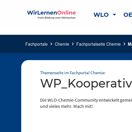
WLO
OE
Fachportale
chevron_right
Chemie
chevron_right
Fachportalseite Chemie
chevron_right
Ma
Themenseite im Fachportal Chemie:
WP_Kooperati
Die WLO-Chemie-Community entwickelt gemein
und vieles mehr. Mach mit!