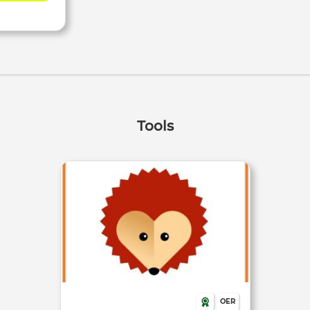
Tools
OER