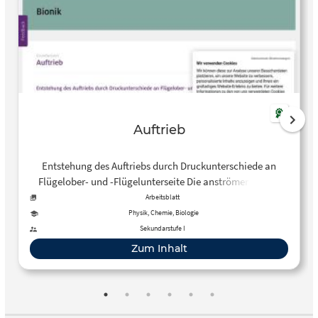
Auftrieb
Entstehung des Auftriebs durch Druckunterschiede an
Flügelober- und -Flügelunterseite Die anströmende Luft
gelangt sowohl auf die längere gekrümmte Flügeloberseite
Arbeitsblatt
als auch auf die kürzere Flügelunterseite und wird dann
Physik, Chemie, Biologie
nach unten abgelenkt.
Sekundarstufe I
Zum Inhalt