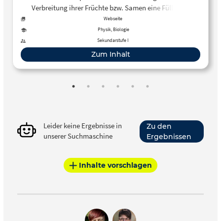
Verbreitung ihrer Früchte bzw. Samen eine Fülle von
Einrichtungen entwickelt. Eine Möglichkeit ist die passive
Webseite
Verbreitung durch den Wind. Horizontal strömende
Physik, Biologie
Luftmassen können die Samen über groß…
Sekundarstufe I
Zum Inhalt
Leider keine Ergebnisse in
Zu den
unserer Suchmaschine
Ergebnissen
Inhalte vorschlagen