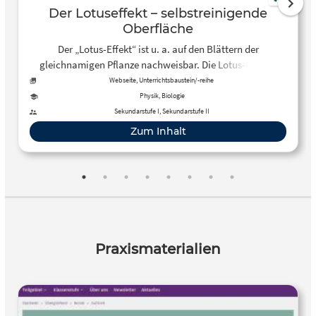
Der Lotuseffekt – selbstreinigende
Oberfläche
Der „Lotus-Effekt“ ist u. a. auf den Blättern der
gleichnamigen Pflanze nachweisbar. Die Lotus-Pflanze
wächst aus dem schlammigen Untergrund empor. Ihre
Webseite, Unterrichtsbaustein/-reihe
großen schildförmigen Laubblätter sind stets makellos
Physik, Biologie
sauber. Das Wasser perlt von ihnen ab wie das…
Sekundarstufe I, Sekundarstufe II
Zum Inhalt
Praxismaterialien